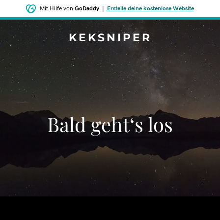
Mit Hilfe von
GoDaddy
|
Erstelle deine kostenlose Website
KEKSNIPER
Bald geht‘s los